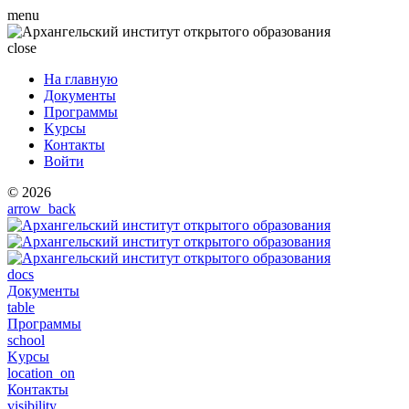
menu
close
На главную
Документы
Программы
Kурсы
Контакты
Войти
© 2026
arrow_back
docs
Документы
table
Программы
school
Kурсы
location_on
Контакты
visibility