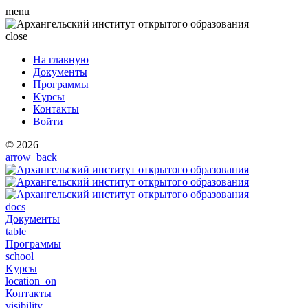
menu
close
На главную
Документы
Программы
Kурсы
Контакты
Войти
© 2026
arrow_back
docs
Документы
table
Программы
school
Kурсы
location_on
Контакты
visibility