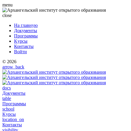
menu
close
На главную
Документы
Программы
Kурсы
Контакты
Войти
© 2026
arrow_back
docs
Документы
table
Программы
school
Kурсы
location_on
Контакты
visibility